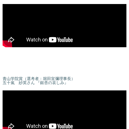
青山学院賞（選考者：堀田宣彌理事長）
五十嵐 紗英さん 『銀杏の哀しみ』