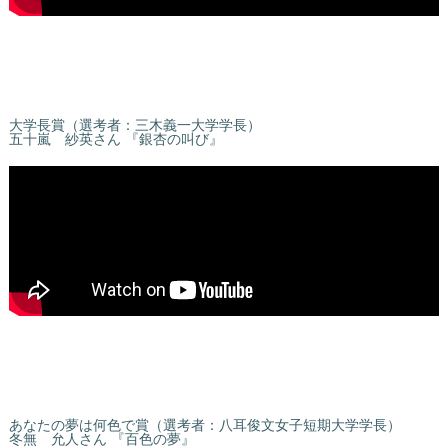
大学長賞（選考者：三木義一大学学長）
五十嵐 紗英さん 『銀杏の叫び』
あなたの夢は何色で賞（選考者：八耳俊文女子短期大学学長）
冬無 允人さん 『百色の夢』