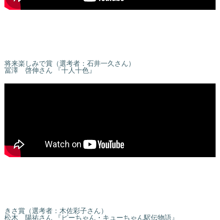
将来楽しみで賞（選考者：石井一久さん）
冨澤 啓伸さん 『十人十色』
きさ賞（選考者：木佐彩子さん）
松木 陽祐さん 『ピーちゃん・キューちゃん駅伝物語』