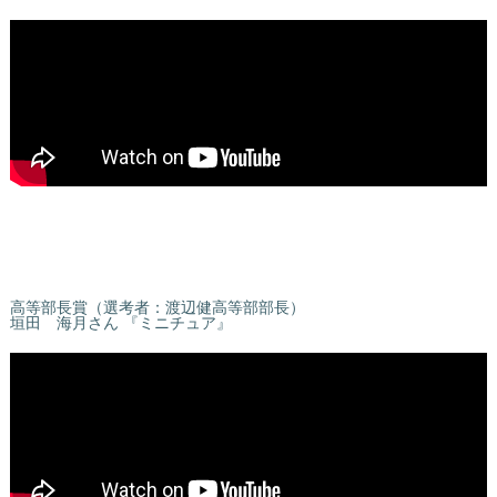
高等部長賞（選考者：渡辺健高等部部長）
垣田 海月さん 『ミニチュア』