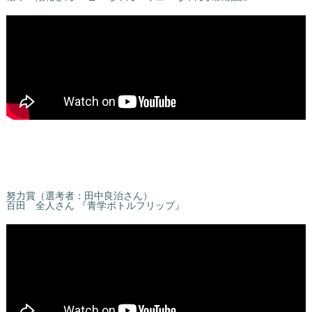
努力賞（選考者：田中良治さん）
百田 全人さん 『青学ボトルフリップ』