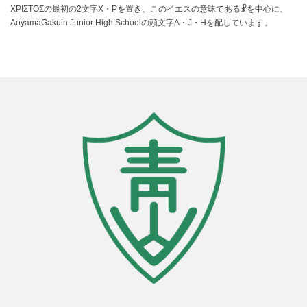
ΧΡΙΣΤΟΣの最初の2文字Χ・Ρを置き、このイエスの意昧である☧を中心に、
AoyamaGakuin Junior High Schoolの頭文字A・J・Hを配しています。