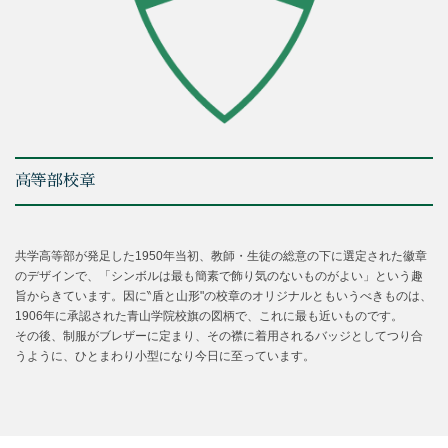
高等部校章
共学高等部が発足した1950年当初、教師・生徒の総意の下に選定された徽章
のデザインで、「シンボルは最も簡素で飾り気のないものがよい」という趣
旨からきています。因に‶盾と山形"の校章のオリジナルともいうべきものは、
1906年に承認された青山学院校旗の図柄で、これに最も近いものです。
その後、制服がブレザーに定まり、その襟に着用されるバッジとしてつり合
うように、ひとまわり小型になり今日に至っています。