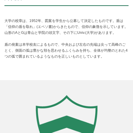
大学の校章は、1952年、図案を学生から公募して決定したものです。盾は
「信仰の盾を取れ」(エペソ書)からきたもので、信仰の象徴を示しています。
山形のAとGは青山と学院の頭文字、その下にUniv.(大学)があります。
盾の発案は本学校友によるもので、中央および左右の先端は尖って高峰のご
とく、側面の弧は豊かな頬を思わせるふくらみを持ち、全体が均整のとれた4
つの弧で囲まれているようなものを正しいものとしています。