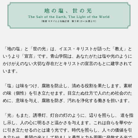
「地の塩」と「世の光」は、イエス・キリストが語った「教え」と
いうより「宣言」です。青山学院は、あなたがたは塩や光のように
かけがえのない大切な存在だとキリストの宣言のもとに建学されて
います。
「塩」は味をつけ、腐敗を防止し、清める役割を果たします。素材
の味（個性）を引き立たせます。目立たぬ仕方で人のため社会のた
めに、意味を与え、腐敗を防ぎ、汚れを浄化する働きを担います。
「光」もまた、誘導灯、灯台の灯のように、辺りを照らし、 道を指
し示し、人の心に明るさと温かさを与えます。これは自らを華やか
に引き立たせるのとは違う光です。時代を照らし、人々の価値を引
き立たせ、希望の光として励ましと勇気と力を周囲に発散する光で